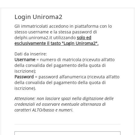
Vai al contenuto principale
Login Uniroma2
Gli immatricolati accedono in piattaforma con lo
stesso username e la stessa password di
delphi.uniroma2.it utilizzando
solo ed
esclusivamente il tasto "Login Uniroma2".
Dati da inserire:
Username
= numero di matricola (ricevuto all’atto
della convalida del pagamento della quota di
iscrizione);
Password
= password alfanumerica (ricevuta all’atto
della convalida del pagamento della quota di
iscrizione).
Attenzione: non lasciare spazi nella digitazione delle
credenziali ed osservare eventuale alternanza di
caratteri ALTO/basso e numeri.
Username o email