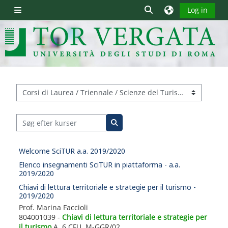
Gå til hovedindhold
Skift søgeindput
Log in
Sidepanel
Kursuskategorier
Søg efter kurser
Søg efter kurser
Welcome SciTUR a.a. 2019/2020
Elenco insegnamenti SciTUR in piattaforma - a.a.
2019/2020
Chiavi di lettura territoriale e strategie per il turismo -
2019/2020
Prof. Marina Faccioli
804001039 -
Chiavi di lettura territoriale e strategie per
il turismo
A, 6 CFU, M-GGR/02