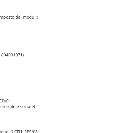
omposto dai moduli:
- 804001071)
PED/01
nerale e sociale)
ione, 6 CFU, SPS/08