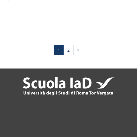
Page 1
Page 2
Next page
1
2
»