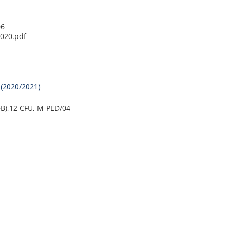
06
2020.pdf
U (2020/2021)
A+B),12 CFU, M-PED/04