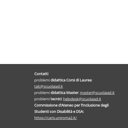
Contatti
problemi
didattica
Corsi di Laurea
:
talc@scuolaiad.it
problemi
didattica Master
:
master@scuolaiad.it
problemi
tecnici
:
helpdesk@scuolaiad.it
Commissione d’Ateneo per l’Inclusione degli
Studenti con Disabilità e DSA:
https://caris.uniroma2.it/