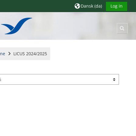
Dansk ‎(da)‎
Log in
Skift
one
LICUS 2024/2025