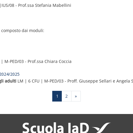
IUS/08 - Prof.ssa Stefania Mabellini
, composto dai moduli:
| M-PED/03 - Prof.ssa Chiara Coccia
 2024/2025
li adulti
LM | 6 CFU | M-PED/03 - Proff. Giuseppe Sellari e Angela S
Side 1
Side 2
Næste side
1
2
»