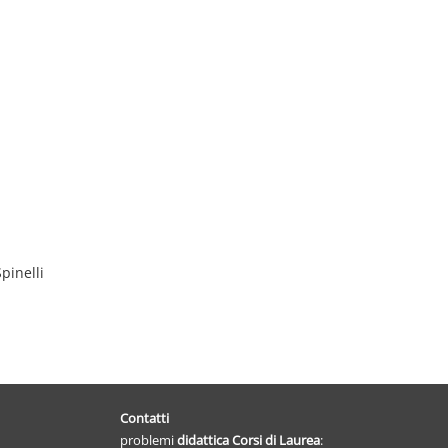
pinelli
Contatti
problemi
didattica
Corsi di Laurea
: