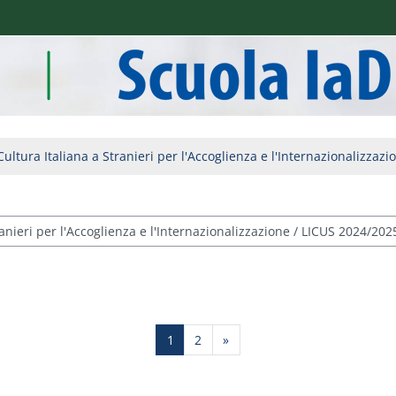
Cultura Italiana a Stranieri per l'Accoglienza e l'Internazionalizzazi
Side 1
Side 2
Næste side
1
2
»