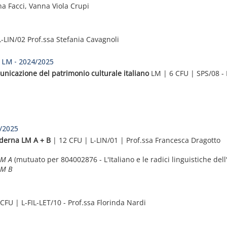
a Facci, Vanna Viola Crupi
-LIN/02 Prof.ssa Stefania Cavagnoli
no LM - 2024/2025
municazione del patrimonio culturale italiano
LM | 6 CFU | SPS/08 - P
4/2025
oderna
LM A + B
| 12 CFU | L-LIN/01 | Prof.ssa Francesca Dragotto
 LM A
(mutuato per 804002876 - L'Italiano e le radici linguistiche d
LM B
CFU | L-FIL-LET/10 - Prof.ssa Florinda Nardi