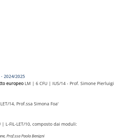
M - 2024/2025
itto europeo
LM | 6 CFU | IUS/14 - Prof. Simone Pierluigi
-LET/14, Prof.ssa Simona Foa'
| L-FIL-LET/10, composto dai moduli:
iane,
Prof.ssa Paola Benigni