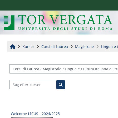
Gå til hovedindhold
Home
Kurser
Corsi di Laurea
Magistrale
Lingua e 
Kursuskategorier
Søg efter kurser
Søg efter kurser
Welcome LICUS - 2024/2025