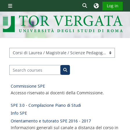
Skip to main content
Toggle search input
Log in
Side panel
Course categories
Search courses
Search courses
Commissione SPE
Accesso riservato ai docenti della Commissione.
SPE 3.0 - Compilazione Piano di Studi
Info SPE
Orientamento e tutorato SPE 2016 - 2017
Informazioni generali sul canale a distanza del corso in