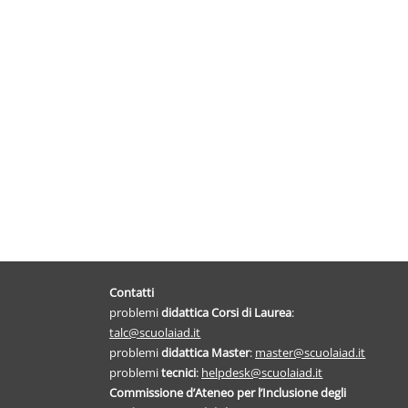
Contatti
problemi
didattica
Corsi di Laurea
:
talc@scuolaiad.it
problemi
didattica Master
:
master@scuolaiad.it
problemi
tecnici
:
helpdesk@scuolaiad.it
Commissione d’Ateneo per l’Inclusione degli