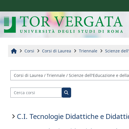
Vai al contenuto principale
Home
Corsi
Corsi di Laurea
Triennale
Scienze del
Categorie di corso
Cerca corsi
Cerca corsi
C.I. Tecnologie Didattiche e Didatt