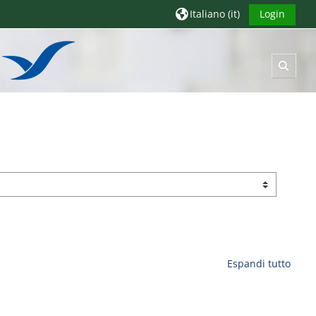
Italiano ‎(it)‎
Login
Attiva
Espandi tutto