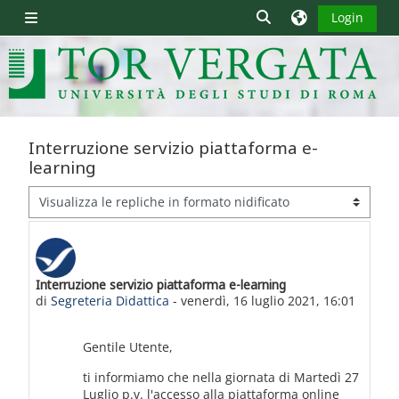
Vai al contenuto principale
Attiva/disattiva inpu
Login
Pannello laterale
Interruzione servizio piattaforma e-
learning
Modalità visualizzazione
Interruzione servizio piattaforma e-learning
Numero di risposte: 0
di
Segreteria Didattica
-
venerdì, 16 luglio 2021, 16:01
Gentile Utente,
ti informiamo che nella giornata di Martedì 27
Luglio p.v. l'accesso alla piattaforma online