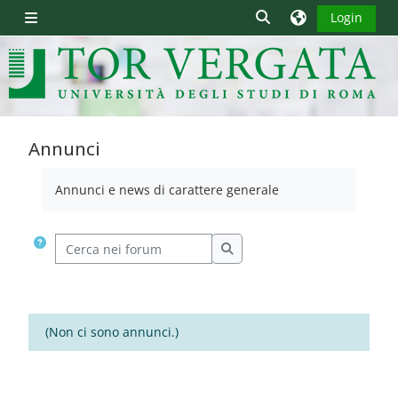
Vai al contenuto principale
Attiva/disattiva inpu
Login
Pannello laterale
Annunci
Aggregazione dei criteri
Annunci e news di carattere generale
Cerca nei forum
Cerca nei forum
(Non ci sono annunci.)